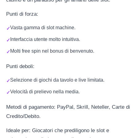
Punti di forza:
Vasta gamma di slot machine.
Interfaccia utente molto intuitiva.
Molti free spin nel bonus di benvenuto.
Punti deboli:
Selezione di giochi da tavolo e live limitata.
Velocità di prelievo nella media.
Metodi di pagamento: PayPal, Skrill, Neteller, Carte di
Credito/Debito.
Ideale per: Giocatori che prediligono le slot e