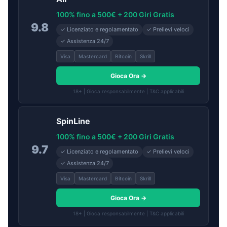
100% fino a 500€ + 200 Giri Gratis
9.8
✓ Licenziato e regolamentato
✓ Prelievi veloci
✓ Assistenza 24/7
Visa
Mastercard
Bitcoin
Skrill
Gioca Ora →
18+ | Gioca responsabilmente | T&C applicabili
SpinLine
100% fino a 500€ + 200 Giri Gratis
9.7
✓ Licenziato e regolamentato
✓ Prelievi veloci
✓ Assistenza 24/7
Visa
Mastercard
Bitcoin
Skrill
Gioca Ora →
18+ | Gioca responsabilmente | T&C applicabili