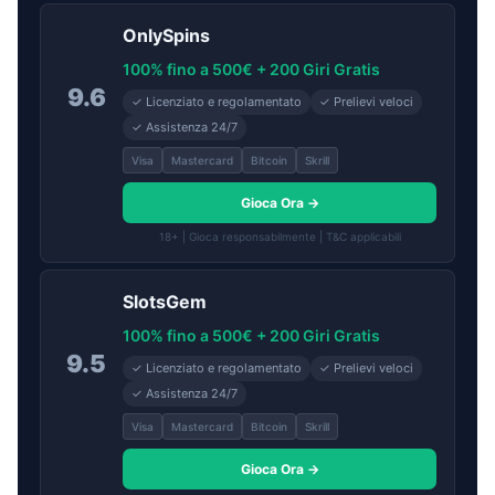
OnlySpins
100% fino a 500€ + 200 Giri Gratis
9.6
✓ Licenziato e regolamentato
✓ Prelievi veloci
✓ Assistenza 24/7
Visa
Mastercard
Bitcoin
Skrill
Gioca Ora →
18+ | Gioca responsabilmente | T&C applicabili
SlotsGem
100% fino a 500€ + 200 Giri Gratis
9.5
✓ Licenziato e regolamentato
✓ Prelievi veloci
✓ Assistenza 24/7
Visa
Mastercard
Bitcoin
Skrill
Gioca Ora →