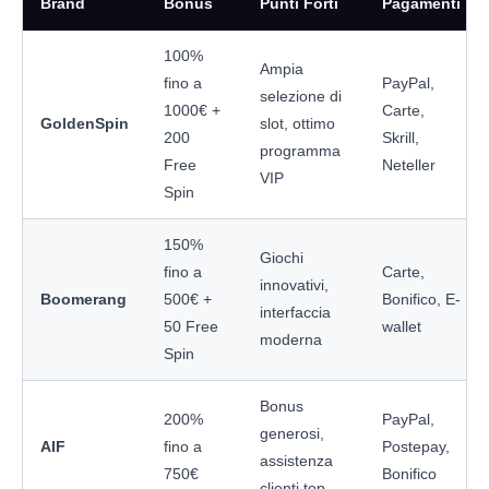
Brand
Bonus
Punti Forti
Pagamenti
100%
Ampia
fino a
PayPal,
selezione di
1000€ +
Carte,
GoldenSpin
slot, ottimo
200
Skrill,
programma
Free
Neteller
VIP
Spin
150%
Giochi
fino a
Carte,
innovativi,
Boomerang
500€ +
Bonifico, E-
interfaccia
50 Free
wallet
moderna
Spin
Bonus
200%
PayPal,
generosi,
AIF
fino a
Postepay,
assistenza
750€
Bonifico
clienti top