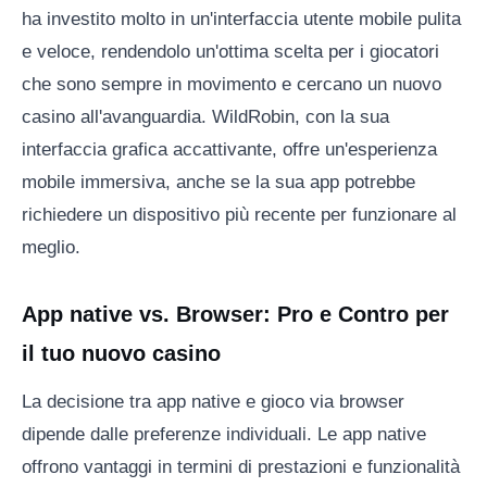
ha investito molto in un'interfaccia utente mobile pulita
e veloce, rendendolo un'ottima scelta per i giocatori
che sono sempre in movimento e cercano un nuovo
casino all'avanguardia. WildRobin, con la sua
interfaccia grafica accattivante, offre un'esperienza
mobile immersiva, anche se la sua app potrebbe
richiedere un dispositivo più recente per funzionare al
meglio.
App native vs. Browser: Pro e Contro per
il tuo nuovo casino
La decisione tra app native e gioco via browser
dipende dalle preferenze individuali. Le app native
offrono vantaggi in termini di prestazioni e funzionalità